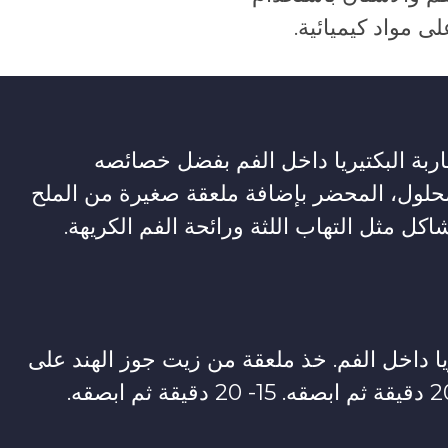
ى مواد كيميائية.
ربة البكتيريا داخل الفم بفضل خصائصه
حلول، المحضر بإضافة ملعقة صغيرة من الملح
ل مثل التهاب اللثة ورائحة الفم الكريهة.
ا داخل الفم. خذ ملعقة من زيت جوز الهند على