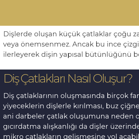
Dişlerde oluşan küçük çatlaklar çoğu 
veya önemsenmez. Ancak bu ince çizgi
ilerleyerek dişin yapısal bütünlüğünü bo
Diş Çatlakları Nasıl Oluşur?
Diş çatlaklarının oluşmasında birçok farkl
yiyeceklerin dişlerle kırılması, buz çiğ
ani darbeler çatlak oluşumuna neden ola
gıcırdatma alışkanlığı da dişler üzerind
mikro çatlakların gelişmesine yol açabili