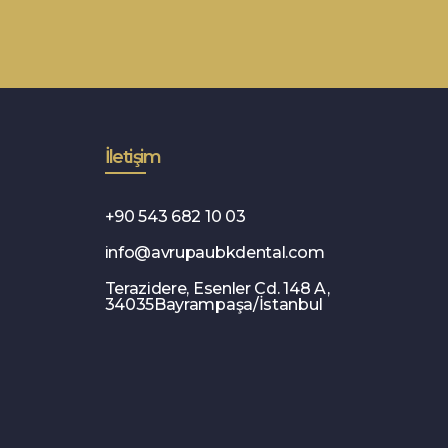
İletişim
+90 543 682 10 03
info@avrupaubkdental.com
Terazidere, Esenler Cd. 148 A,
34035Bayrampaşa/İstanbul