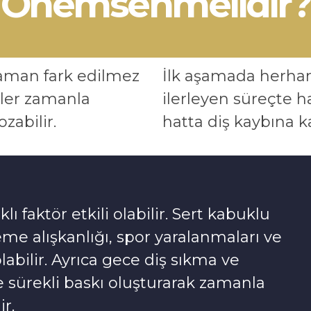
Önemsenmelidir?
zaman fark edilmez
İlk aşamada herhan
ler zamanla
ilerleyen süreçte h
zabilir.
hatta diş kaybına k
ı faktör etkili olabilir. Sert kabuklu
neme alışkanlığı, spor yaralanmaları ve
bilir. Ayrıca gece diş sıkma ve
e sürekli baskı oluşturarak zamanla
r.