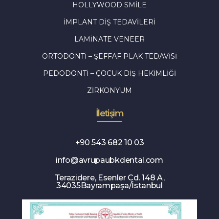
HOLLYWOOD SMILE
İMPLANT DIŞ TEDAVILERI
LAMINATE VENEER
ORTODONTI – ŞEFFAF PLAK TEDAVISI
PEDODONTI – ÇOCUK DIŞ HEKIMLIĞI
ZIRKONYUM
İletişim
+90 543 682 10 03
info@avrupaubkdental.com
Terazidere, Esenler Cd. 148 A,
34035Bayrampaşa/İstanbul