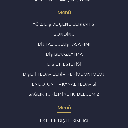
sunma amacıyla yola çıkmıştır.
Menü
AĞIZ DIŞ VE ÇENE CERRAHISI
BONDING
DIJITAL GÜLÜŞ TASARIMI
DIŞ BEYAZLATMA
DIŞ ETI ESTETIĞI
DIŞETI TEDAVILERI – PERIODONTOLOJI
ENDOTONTI – KANAL TEDAVISI
SAĞLIK TURIZMI YETKI BELGEMIZ
Menü
ESTETIK DIŞ HEKIMLIĞI