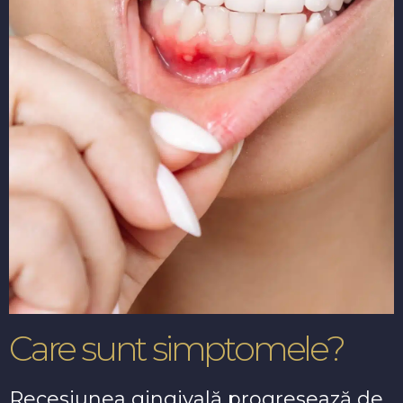
Care sunt simptomele?
Recesiunea gingivală progresează de