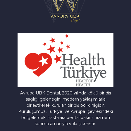
Avrupa UBK Dental Bayrampaşa
Avrupa UBK Dental, 2020 yılında köklü bir diş
sağlığı geleneğini modern yaklaşımlarla
birleştirerek kurulan bir diş polikliniğidir.
Kuruluşumuz, Türkiye ve Avrupa çevresindeki
bölgelerdeki hastalara dental bakım hizmeti
sunma amacıyla yola çıkmıştır.