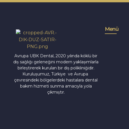
Menü
Avrupa UBK Dental Bayrampaşa
Avrupa UBK Dental, 2020 yılında köklü bir
diş sağlığı geleneğini modern yaklaşımlarla
birleştirerek kurulan bir diş polikliniğidir.
Kuruluşumuz, Türkiye ve Avrupa
çevresindeki bölgelerdeki hastalara dental
bakım hizmeti sunma amacıyla yola
çıkmıştır.