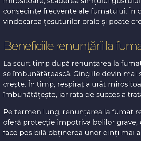
mirositoare, scăderea simțului gustului
consecințe frecvente ale fumatului. În c
vindecarea țesuturilor orale și poate cre
Beneficiile renunțării la fu
La scurt timp după renunțarea la fumat,
se îmbunătățească. Gingiile devin mai săn
crește. În timp, respirația urât mirosito
îmbunătățește, iar rata de succes a tr
Pe termen lung, renunțarea la fumat red
oferă protecție împotriva bolilor grave,
face posibilă obținerea unor dinți mai 