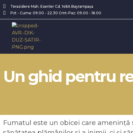
Terazidere Mah. Esenler Cd. 148A Bayrampaşa
Pzt - Cuma: 09.00 - 22.30 Cmt-Paz: 09.00 - 18.00
Avrupa UBK Dental Bayrampaşa
Un ghid pentru r
Fumatul este un obicei care amenință 
sănătatea plămânilor și a inimii, ci și să