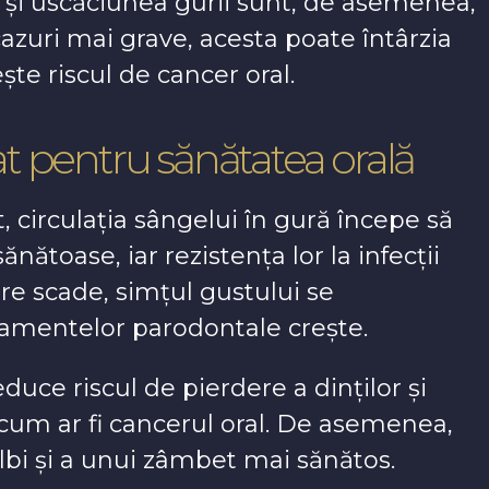
 și uscăciunea gurii sunt, de asemenea,
azuri mai grave, acesta poate întârzia
ște riscul de cancer oral.
mat pentru sănătatea orală
 circulația sângelui în gură începe să
ătoase, iar rezistența lor la infecții
are scade, simțul gustului se
atamentelor parodontale crește.
uce riscul de pierdere a dinților și
 cum ar fi cancerul oral. De asemenea,
albi și a unui zâmbet mai sănătos.