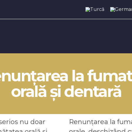
enunțarea la fumat
orală și dentară
serios nu doar
Renunțarea la fuma
nătatea orală și
orale, deschizând c