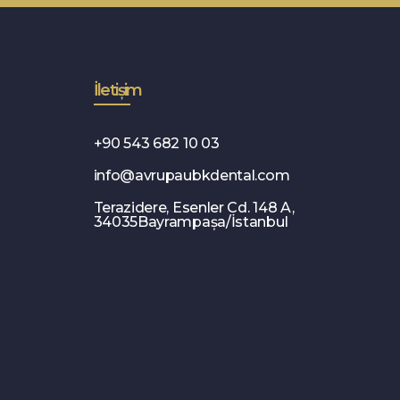
İletişim
+90 543 682 10 03
info@avrupaubkdental.com
Terazidere, Esenler Cd. 148 A,
34035Bayrampaşa/İstanbul