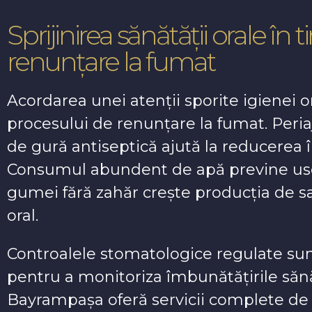
Sprijinirea sănătății orale în
renunțare la fumat
Acordarea unei atenții sporite igienei 
procesului de renunțare la fumat. Periaj
de gură antiseptică ajută la reducerea î
Consumul abundent de apă previne usc
gumei fără zahăr crește producția de sa
oral.
Controalele stomatologice regulate sun
pentru a monitoriza îmbunătățirile sănă
Bayrampașa oferă servicii complete de 