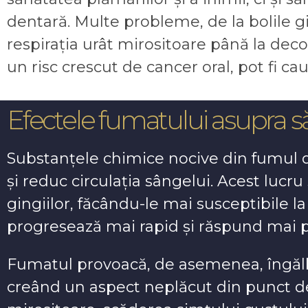
dentară. Multe probleme, de la bolile gi
respirația urât mirositoare până la decol
un risc crescut de cancer oral, pot fi c
Efectele fumatului asupra să
Substanțele chimice nocive din fumul d
și reduc circulația sângelui. Acest luc
gingiilor, făcându-le mai susceptibile la 
progresează mai rapid și răspund mai p
Fumatul provoacă, de asemenea, îngălb
creând un aspect neplăcut din punct de 