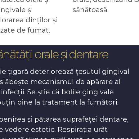
ngivale și
sănătoasă.
orarea dinților și
auzate de fumat.
nătății orale și dentare
e țigară deteriorează țesutul gingival
ru slăbește mecanismul de apărare al
infecții. Se știe că bolile gingivale
uțin bine la tratament la fumători.
enirea și pătarea suprafeței dentare,
vedere estetic. Respirația urât