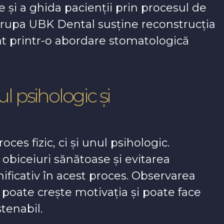
e și a ghida pacienții prin procesul de
Avrupa UBK Dental susține reconstrucția
at printr-o abordare stomatologică
l psihologic și
es fizic, ci și unul psihologic.
 obiceiuri sănătoase și evitarea
nificativ în acest proces. Observarea
 poate crește motivația și poate face
tenabil.