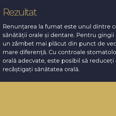
Rezultat
Renunțarea la fumat este unul dintre cei
sănătății orale și dentare. Pentru gingi
un zâmbet mai plăcut din punct de vede
mare diferență. Cu controale stomatolog
orală adecvate, este posibil să reduceț
recâștigați sănătatea orală.