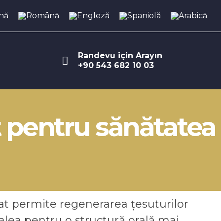
Randevu için Arayın
+90 543 682 10 03
 pentru sănătatea
t permite regenerarea țesuturilor
alea pentru o structură orală mai