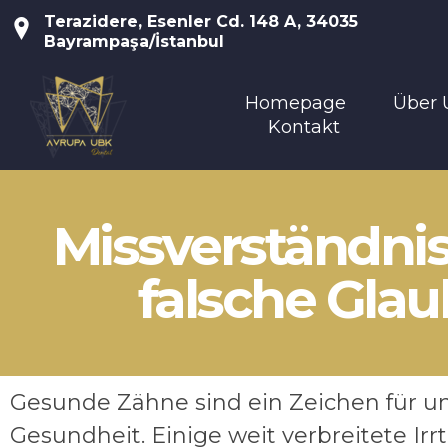
Terazidere, Esenler Cd. 148 A, 34035
Bayrampaşa/İstanbul
Homepage
Über 
Kontakt
Avrupa UBK Dental Bayrampaşa
Missverständni
falsche Gla
Gesunde Zähne sind ein Zeichen für u
Gesundheit. Einige weit verbreitete Ir