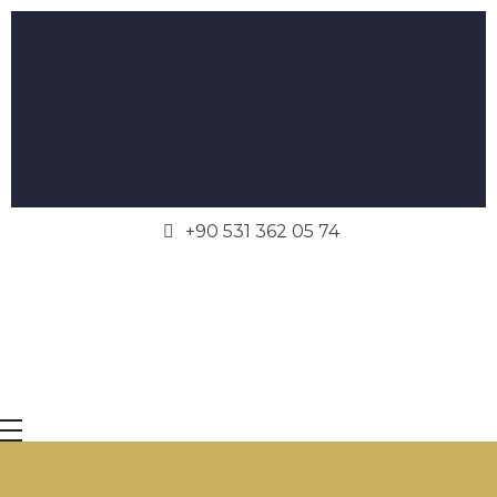
+90 531 362 05 74
Avrupa UBK Dental Bayrampaşa