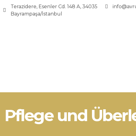
Terazidere, Esenler Cd. 148 A, 34035
info@avr
Bayrampaşa/İstanbul
Avrupa UBK Dental Bayrampaşa
Pflege und Überl