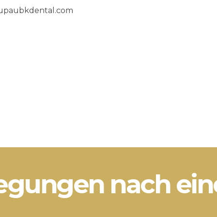
upaubkdental.com
egungen nach ein