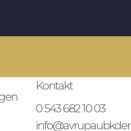
Kontakt
ngen
0 543 682 10 03
info@avrupaubkden