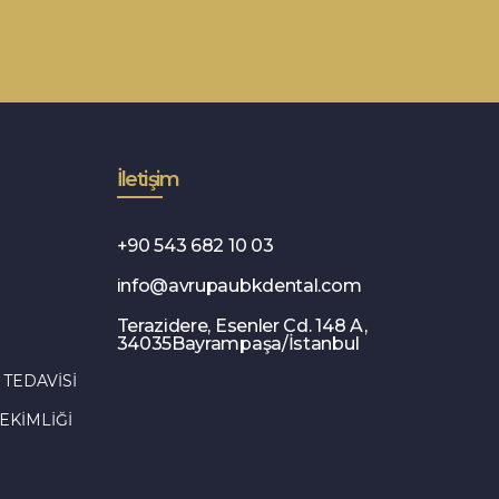
İletişim
+90 543 682 10 03
info@avrupaubkdental.com
Terazidere, Esenler Cd. 148 A,
34035Bayrampaşa/İstanbul
TEDAVISI
EKIMLIĞI