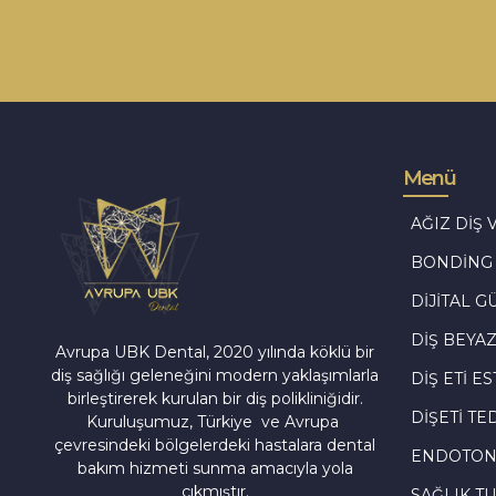
Menü
AĞIZ DIŞ 
BONDING
DIJITAL G
Avrupa UBK Dental Bayrampaşa
DIŞ BEYA
Avrupa UBK Dental, 2020 yılında köklü bir
diş sağlığı geleneğini modern yaklaşımlarla
DIŞ ETI ES
birleştirerek kurulan bir diş polikliniğidir.
DIŞETI TE
Kuruluşumuz, Türkiye ve Avrupa
çevresindeki bölgelerdeki hastalara dental
ENDOTONT
bakım hizmeti sunma amacıyla yola
çıkmıştır.
SAĞLIK TU