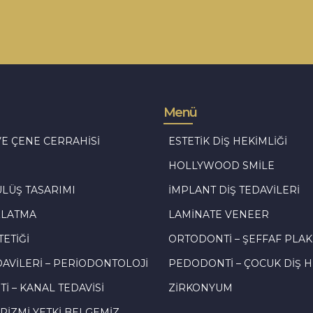
Menü
VE ÇENE CERRAHISI
ESTETIK DIŞ HEKIMLIĞI
HOLLYWOOD SMILE
ÜLÜŞ TASARIMI
İMPLANT DIŞ TEDAVILERI
ZLATMA
LAMINATE VENEER
TETIĞI
ORTODONTI – ŞEFFAF PLAK 
DAVILERI – PERIODONTOLOJI
PEDODONTI – ÇOCUK DIŞ H
I – KANAL TEDAVISI
ZIRKONYUM
RIZMI YETKI BELGEMIZ