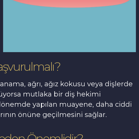
şvurulmalı?
kanama, ağrı, ağız kokusu veya dişlerde
ülüyorsa mutlaka bir diş hekimi
n dönemde yapılan muayene, daha ciddi
larının önüne geçilmesini sağlar.
Neden Önemlidir?