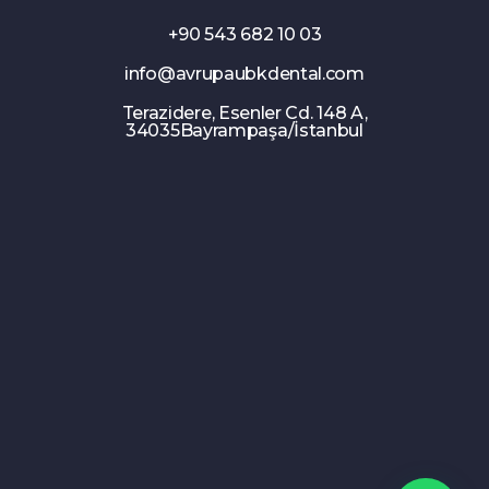
+90 543 682 10 03
info@avrupaubkdental.com
Terazidere, Esenler Cd. 148 A,
34035Bayrampaşa/İstanbul