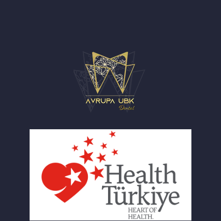
Avrupa UBK Dental Bayrampaşa