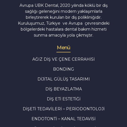
Avrupa UBK Dental, 2020 yılında köklü bir diş
sağlığı geleneğini modern yaklaşımlarla
birleştirerek kurulan bir diş polikliniğidir.
Kuruluşumuz, Türkiye ve Avrupa çevresindeki
bölgelerdeki hastalara dental bakım hizmeti
sunma amacıyla yola çıkmıştır.
Menü
AĞIZ DIŞ VE ÇENE CERRAHISI
BONDING
DIJITAL GÜLÜŞ TASARIMI
DIŞ BEYAZLATMA
DIŞ ETI ESTETIĞI
DIŞETI TEDAVILERI – PERIODONTOLOJI
ENDOTONTI – KANAL TEDAVISI