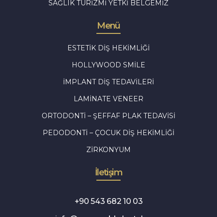
SAĞLIK TURIZMI YETKI BELGEMIZ
Menü
ESTETIK DIŞ HEKIMLIĞI
HOLLYWOOD SMILE
İMPLANT DIŞ TEDAVILERI
LAMINATE VENEER
ORTODONTI – ŞEFFAF PLAK TEDAVISI
PEDODONTI – ÇOCUK DIŞ HEKIMLIĞI
ZIRKONYUM
İletişim
+90 543 682 10 03