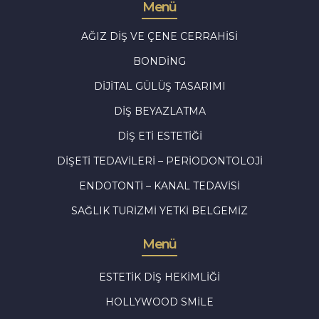
Menü
AĞIZ DIŞ VE ÇENE CERRAHISI
BONDING
DIJITAL GÜLÜŞ TASARIMI
DIŞ BEYAZLATMA
DIŞ ETI ESTETIĞI
DIŞETI TEDAVILERI – PERIODONTOLOJI
ENDOTONTI – KANAL TEDAVISI
SAĞLIK TURIZMI YETKI BELGEMIZ
Menü
ESTETIK DIŞ HEKIMLIĞI
HOLLYWOOD SMILE