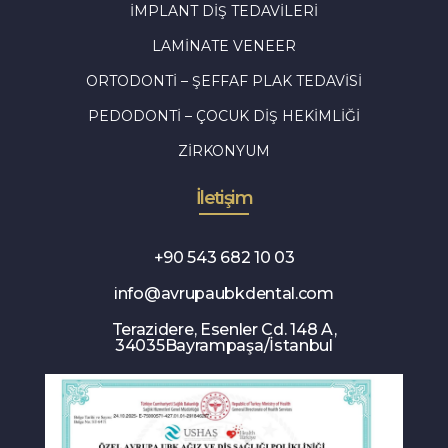
İMPLANT DIŞ TEDAVILERI
LAMINATE VENEER
ORTODONTI – ŞEFFAF PLAK TEDAVISI
PEDODONTI – ÇOCUK DIŞ HEKIMLIĞI
ZIRKONYUM
İletişim
+90 543 682 10 03
info@avrupaubkdental.com
Terazidere, Esenler Cd. 148 A,
34035Bayrampaşa/İstanbul