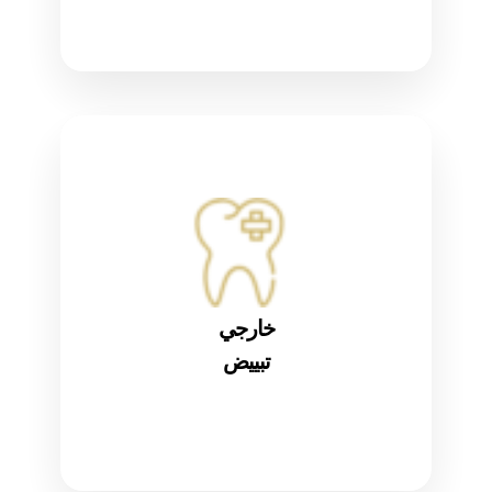
خارجي
تبييض