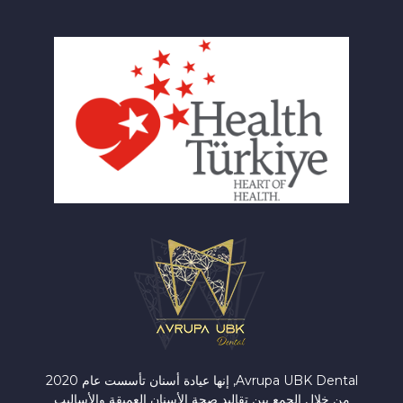
Avrupa UBK Dental Bayrampaşa
Avrupa UBK Dental, إنها عيادة أسنان تأسست عام 2020
من خلال الجمع بين تقاليد صحة الأسنان العميقة والأساليب