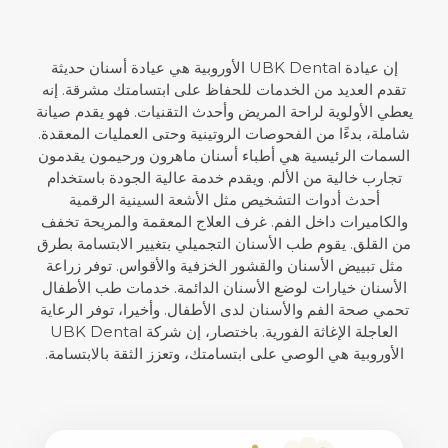
إن عيادة UBK Dental الأوروبية هي عيادة أسنان حديثة
تقدم العديد من الخدمات للحفاظ على ابتسامتك مشرقة. إنه
يعطي الأولوية لراحة المريض وأحدث التقنيات. فهو يقدم صيانة
شاملة، بدءًا من الفحوصات الروتينية وحتى العمليات المعقدة.
السمات الرئيسية هي أطباء أسنان ماهرون ورحيمون يقدمون
تجارب خالية من الألم. ويقدم خدمة عالية الجودة باستخدام
أحدث أدوات التشخيص مثل الأشعة السينية الرقمية
والكاميرات داخل الفم. غرف العلاج المعقمة والمريحة تخفف
من القلق. يقوم طب الأسنان التجميلي بتغيير الابتسامة بطرق
مثل تبييض الأسنان والقشور الخزفية والأقواس. توفر زراعة
الأسنان خيارات لوضع الأسنان الدائمة. خدمات طب الأطفال
تحمي صحة الفم والأسنان لدى الأطفال. وأخيرا، توفر الرعاية
العاجلة الإغاثة الفورية. باختصار، إن شركة UBK Dental
الأوروبية هي الوصي على ابتسامتك، وتعزز الثقة بالابتسامة.