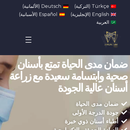
Türkçe
(
التركية
)
Deutsch
(
الألمانية
)
English
(
الإنجليزية
)
Español
(
الأسبانية
)
العربية
Avrupa UBK Dental Bayrampaşa
ضمان مدى الحياة تمتع بأسنان
صحية وابتسامة سعيدة مع زراعة
أسنان عالية الجودة
ضمان مدى الحياة
جودة الدرجة الأولى
أطباء أسنان ذوي خبرة