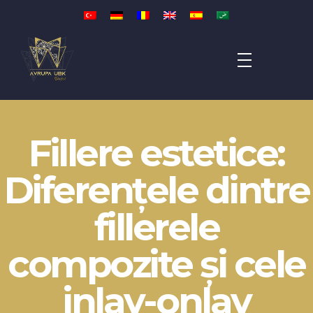
Avrupa UBK Dental Bayrampaşa
Fillere estetice:
Diferențele dintre
fillerele
compozite și cele
inlay-onlay