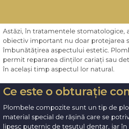
Astăzi, în tratamentele stomatologice, 
obiectiv important nu doar protejarea săn
îmbunătățirea aspectului estetic. Plom
permit repararea dinților cariați sau det
în același timp aspectul lor natural.
Ce este o obturație c
Plombele compozite sunt un tip de plom
material special de rășină care se potri
lipesc puternic de țesutul dentar, iar î