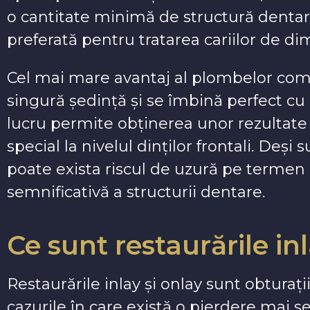
o cantitate minimă de structură dentar
preferată pentru tratarea cariilor de di
Cel mai mare avantaj al plombelor compo
singură ședință și se îmbină perfect cu 
lucru permite obținerea unor rezultate 
special la nivelul dinților frontali. Deși 
poate exista riscul de uzură pe termen 
semnificativă a structurii dentare.
Ce sunt restaurările in
Restaurările inlay și onlay sunt obturați
cazurile în care există o pierdere mai se