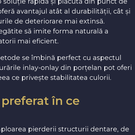
 soluție rapidă și plăcută din punct de
eră avantajul atât al durabilității, cât și
rile de deteriorare mai extinsă.
egătite să imite forma naturală a
torii mai eficient.
etode se îmbină perfect cu aspectul
urările inlay-onlay din porțelan pot oferi
 ce privește stabilitatea culorii.
preferat în ce
oarea pierderii structurii dentare, de