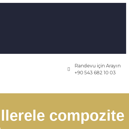
Randevu için Arayın
+90 543 682 10 03
fillerele compozite