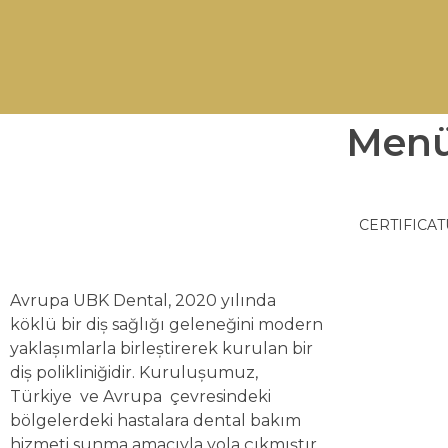
Men
CERTIFICA
Avrupa UBK Dental Bayrampaşa
Avrupa UBK Dental, 2020 yılında
köklü bir diş sağlığı geleneğini modern
yaklaşımlarla birleştirerek kurulan bir
diş polikliniğidir. Kuruluşumuz,
Türkiye ve Avrupa çevresindeki
bölgelerdeki hastalara dental bakım
hizmeti sunma amacıyla yola çıkmıştır.