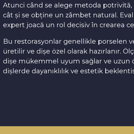
Atunci când se alege metoda potrivită, 
cât și se obține un zâmbet natural. Ev
expert joacă un rol decisiv în crearea c
Bu restorasyonlar genellikle porselen 
üretilir ve dişe özel olarak hazırlanır. 
dişe mükemmel uyum sağlar ve uzun öm
dişlerde dayanıklılık ve estetik beklentis