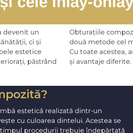
și cele inlay-onla
a devenit un
Obturațiile compozi
ătății, ci și
două metode cel ma
bele estetice
Cu toate acestea, a
eriorați, păstrând
și avantaje diferite.
ompozită?
bă estetică realizată dintr-un
vește cu culoarea dintelui. Acestea se
n timpul procedurii trebuie îndepărtată