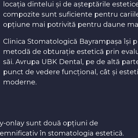
locația dintelui și de așteptările estetic
compozite sunt suficiente pentru cariile 
opțiune mai potrivită pentru daune mai
Clinica Stomatologică Bayrampașa își 
metodă de obturație estetică prin eval
săi. Avrupa UBK Dental, pe de altă parte
punct de vedere funcțional, cât și estet
moderne.
ay-onlay sunt două opțiuni de
emnificativ în stomatologia estetică.