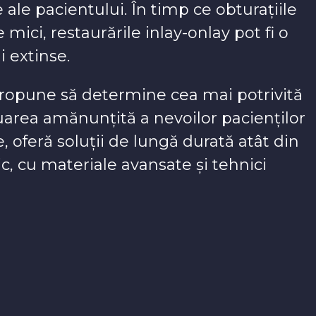
e ale pacientului. În timp ce obturațiile
mici, restaurările inlay-onlay pot fi o
 extinse.
propune să determine cea mai potrivită
uarea amănunțită a nevoilor pacienților
, oferă soluții de lungă durată atât din
ic, cu materiale avansate și tehnici