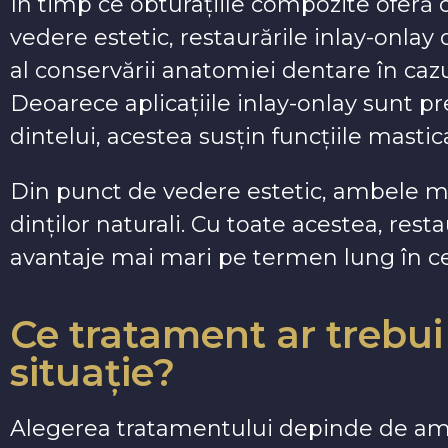
În timp ce obturațiile compozite oferă o
vedere estetic, restaurările inlay-onlay of
al conservării anatomiei dentare în cazu
Deoarece aplicațiile inlay-onlay sunt pr
dintelui, acestea susțin funcțiile mastica
Din punct de vedere estetic, ambele m
dinților naturali. Cu toate acestea, resta
avantaje mai mari pe termen lung în ceea
Ce tratament ar trebui 
situație?
Alegerea tratamentului depinde de ampl